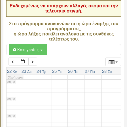
Ενδεχομένως να υπάρχουν αλλαγές ακόμα και την
τελευταία στιγμή.
04:00
Στο πρόγραμμα ανακοινώνεται η ώρα έναρξης του
προγράμματος,
05:00
η ώρα λήξης ποικίλει ανάλογα με τις συνθήκες
τελέσεως του.
06:00
Κατηγορίες
07:00
22
23
24
25
26
27
28
Κυ
Δε
Τρ
Τε
Πε
Πα
Σα
Ολοήμερη
08:00
09:00
10:00