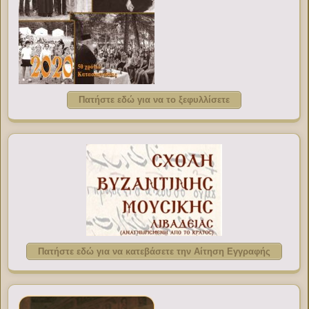
Πατήστε εδώ για να το ξεφυλλίσετε
Πατήστε εδώ για να κατεβάσετε την Αίτηση Εγγραφής