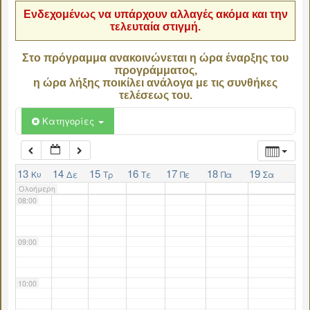
Ενδεχομένως να υπάρχουν αλλαγές ακόμα και την
τελευταία στιγμή.
04:00
Στο πρόγραμμα ανακοινώνεται η ώρα έναρξης του
προγράμματος,
05:00
η ώρα λήξης ποικίλει ανάλογα με τις συνθήκες
τελέσεως του.
06:00
Κατηγορίες
07:00
13
14
15
16
17
18
19
Κυ
Δε
Τρ
Τε
Πε
Πα
Σα
Ολοήμερη
08:00
09:00
10:00