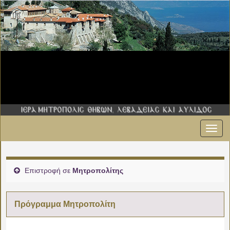
Εναλ
00:00
πλοήγ
01:00
Επιστροφή σε
Μητροπολίτης
02:00
Πρόγραμμα Μητροπολίτη
03:00