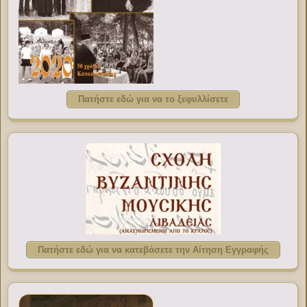
Πατήστε εδώ για να το ξεφυλλίσετε
Πατήστε εδώ για να κατεβάσετε την Αίτηση Εγγραφής