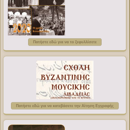
Πατήστε εδώ για να το ξεφυλλίσετε
Πατήστε εδώ για να κατεβάσετε την Αίτηση Εγγραφής