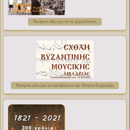
Πατήστε εδώ για να το ξεφυλλίσετε
Πατήστε εδώ για να κατεβάσετε την Αίτηση Εγγραφής