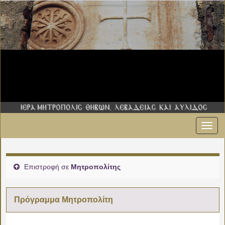
Εναλ
πλοήγ
Επιστροφή σε
Μητροπολίτης
Πρόγραμμα Μητροπολίτη