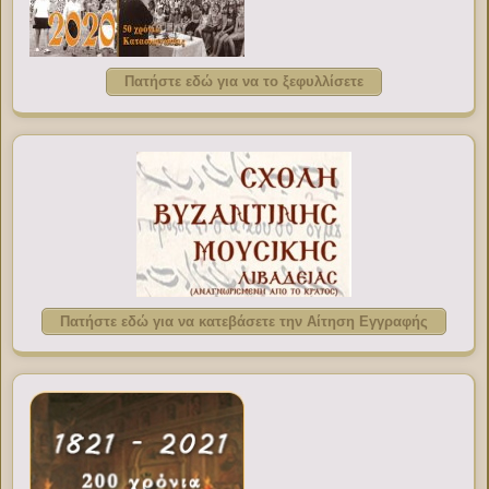
Πατήστε εδώ για να το ξεφυλλίσετε
Πατήστε εδώ για να κατεβάσετε την Αίτηση Εγγραφής