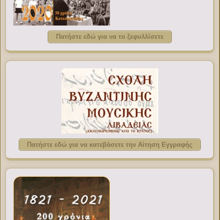
Πατήστε εδώ για να το ξεφυλλίσετε
Πατήστε εδώ για να κατεβάσετε την Αίτηση Εγγραφής