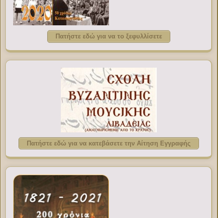
Πατήστε εδώ για να το ξεφυλλίσετε
Πατήστε εδώ για να κατεβάσετε την Αίτηση Εγγραφής