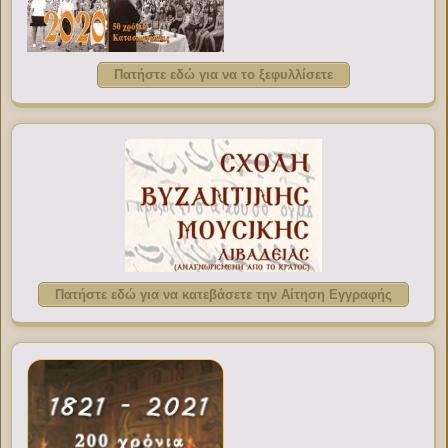
Πατήστε εδώ για να το ξεφυλλίσετε
Πατήστε εδώ για να κατεβάσετε την Αίτηση Εγγραφής