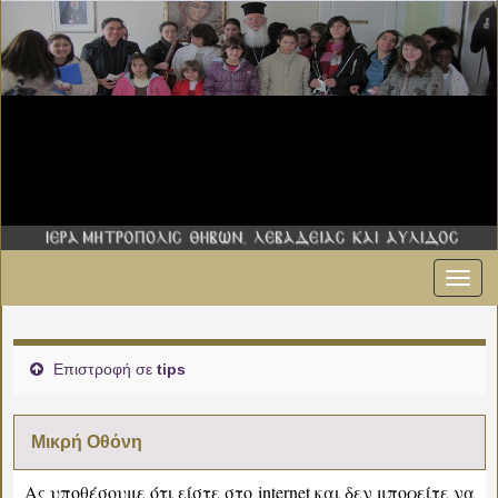
Εναλ
πλοήγ
Επιστροφή σε
tips
Μικρή Οθόνη
Ας υποθέσουμε ότι είστε στο internet και δεν μπορείτε να