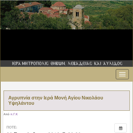
Εναλ
πλοήγ
Αγρυπνία στην Ιερά Μονή Αγίου Νικολάου
Υψηλάντου
Από
π.Γ.Κ
ΠΌΤΕ: