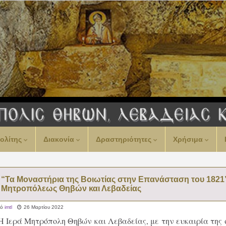
ολίτης
Διακονία
Δραστηριότητες
Χρήσιμα
“Τα Μοναστήρια της Βοιωτίας στην Επανάσταση του 1821”-
Μητροπόλεως Θηβών και Λεβαδείας
πό
imtl
26 Μαρτίου 2022
Η Ιερά Μητρόπολη Θηβών και Λεβαδείας, με την ευκαιρία τη