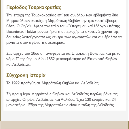
Περίοδος Τουρκοκρατίας
Την εποχή της Τουρκοκρατίας επί του συνόλου των εβδομήντα δύο
Μητροπόλεων κατείχε η Μητρόπολη Θηβών την τριακοστή έβδομη
θέση. Ο Θηβών έφερε τον τίτλο του «Ὑπερτίμου καί ἐξάρχου πάσης
Βοιωτίας». Πολλά μοναστήρια της περιοχής τα σκοτεινά χρόνια της
δουλείας λειτούργησαν ως κέντρα των αγωνιστών και συνέβαλαν τα
μέγιστα στον αγώνα της λευτεριάς.
Στις αρχές του 18ου αι. αναφέρεται ως Επισκοπή Βοιωτίας και με το
νόμο Σ΄ της 9ης Ιουλίου 1852 μετονομάστηκε σέ Επισκοπή Θηβών
και Λεβαδείας.
Σύγχρονη Ιστορία
Το 1922 προήχθη σε Μητρόπολη Θηβών και Λεβαδείας.
Σήμερα η Ιερά Μητρόπολις Θηβών και Λεβαδείας περιλαμβάνει τις
επαρχίες Θηβών, Λεβαδείας και Αυλίδος. Έχει 130 ενορίες και 24
μοναστήρια. Έδρα της Μητροπόλεως είναι η πόλη της Λιβαδειάς.