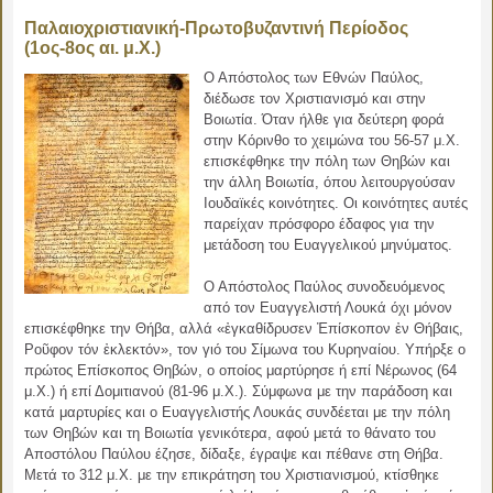
Παλαιοχριστιανική-Πρωτοβυζαντινή Περίοδος
(1ος-8ος αι. μ.Χ.)
Ο Απόστολος των Εθνών Παύλος,
διέδωσε τον Χριστιανισμό και στην
Βοιωτία. Όταν ήλθε για δεύτερη φορά
στην Κόρινθο το χειμώνα του 56-57 μ.Χ.
επισκέφθηκε την πόλη των Θηβών και
την άλλη Βοιωτία, όπου λειτουργούσαν
Ιουδαϊκές κοινότητες. Οι κοινότητες αυτές
παρείχαν πρόσφορο έδαφος για την
μετάδοση του Ευαγγελικού μηνύματος.
Ο Απόστολος Παύλος συνοδευόμενος
από τον Ευαγγελιστή Λουκά όχι μόνον
επισκέφθηκε την Θήβα, αλλά «ἐγκαθίδρυσεν Ἐπίσκοπον ἐν Θήβαις,
Ροῦφον τόν ἐκλεκτόν», τον γιό του Σίμωνα του Κυρηναίου. Υπήρξε ο
πρώτος Επίσκοπος Θηβών, ο οποίος μαρτύρησε ή επί Νέρωνος (64
μ.Χ.) ή επί Δομιτιανού (81-96 μ.Χ.). Σύμφωνα με την παράδοση και
κατά μαρτυρίες και ο Ευαγγελιστής Λουκάς συνδέεται με την πόλη
των Θηβών και τη Βοιωτία γενικότερα, αφού μετά το θάνατο του
Αποστόλου Παύλου έζησε, δίδαξε, έγραψε και πέθανε στη Θήβα.
Μετά το 312 μ.Χ. με την επικράτηση του Χριστιανισμού, κτίσθηκε