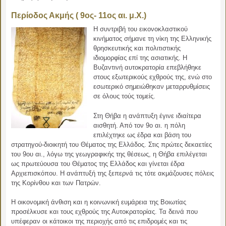
Περίοδος Ακμής ( 9ος- 11ος αι. μ.Χ.)
Η συντριβή του εικονοκλαστικού
κινήματος σήμανε τη νίκη της Ελληνικής
θρησκευτικής και πολιτιστικής
ιδιομορφίας επί της ασιατικής. Η
Βυζαντινή αυτοκρατορία επεβλήθηκε
στους εξωτερικούς εχθρούς της, ενώ στο
εσωτερικό σημειώθηκαν μεταρρυθμίσεις
σε όλους τούς τομείς.
Στη Θήβα η ανάπτυξη έγινε ιδιαίτερα
αισθητή. Από τον 9ο αι. η πόλη
επιλέχτηκε ως έδρα και βάση του
στρατηγού-διοικητή του Θέματος της Ελλάδος. Στις πρώτες δεκαετίες
του 9ου αι., λόγω της γεωγραφικής της θέσεως, η Θήβα επιλέγεται
ως πρωτεύουσα του Θέματος της Ελλάδος και γίνεται έδρα
Αρχιεπισκόπου. Η ανάπτυξή της ξεπερνά τις τότε ακμάζουσες πόλεις
της Κορίνθου και των Πατρών.
Η οικονομική άνθιση και η κοινωνική ευμάρεια της Βοιωτίας
προσέλκυσε και τους εχθρούς της Αυτοκρατορίας. Τα δεινά που
υπέφεραν οι κάτοικοι της περιοχής από τις επιδρομές και τις