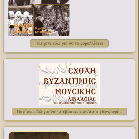
Πατήστε εδώ για να το ξεφυλλίσετε
Πατήστε εδώ για να κατεβάσετε την Αίτηση Εγγραφής