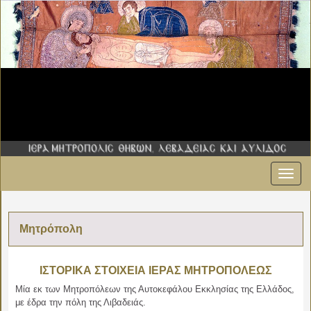
Εναλ
πλοήγ
Μητρόπολη
ΙΣΤΟΡΙΚΑ ΣΤΟΙΧΕΙΑ ΙΕΡΑΣ ΜΗΤΡΟΠΟΛΕΩΣ
Μία εκ των Μητροπόλεων της Αυτοκεφάλου Εκκλησίας της Ελλάδος,
με έδρα την πόλη της Λιβαδειάς.