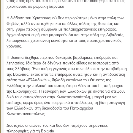
ναός προς τιμήν του και το ιερό λείψανό του τοποθετήθηκε ἀπό τούς
χριστιανούς σέ ρωμαϊκή λάρνακα.
Η διάδοση του Χριστιανισμού δεν περιορίστηκε μόνο στην πόλη των
Θηβών, αλλά αναπτύχθηκε και σε άλλες πόλεις της Βοιωτίας και
στην γύρω περιοχή σύμφωνα με παλαιοχριστιανικές επιγραφές.
Αρχαιολογικά ευρήματα μαρτυρούν ότι και στην πόλη της Λιβαδειάς,
λειτουργούσε χριστιανική κοινότητα κατά τούς πρωτοχριστιανικούς
χρόνους.
Η Βοιωτία δέχθηκε περίπου δεκατρείς βαρβαρικές επιδρομές και
λεηλασίες. Ιδιαίτερα δε δέχθηκε παντός είδους καταστροφές από
τους Σλάβους. Ένα ακόμη γεγονός που συνετέλεσε στην υποβάθμιση
της Βοιωτίας, εκτός από τις επιδρομές αυτές ήταν και η αντιδραστική
στάση των «Ελλαδικών», δηλαδή κατοίκων του Θέματος της
Ελλάδος στην πολιτική του αυτοκράτορα Λέοντα του Γ΄, υπέρμαχου
της Εικονομαχίας. Η εξέγερση των Ελλαδικών με σκοπό να στέψουν
δικό τους αυτοκράτορα στην Κωνσταντινούπολη, μπορεί μεν να
απέτυχε, έφερε όμως ένα ευεργετικό αποτέλεσμα, τη βίαιη υπαγωγή
των Ελλαδικών στη δικαιοδοσία του Πατριαρχείου
Κωνσταντινουπόλεως.
Δυστυχώς οι αιώνες 7ος και 8ος δεν παρέχουν σημαντικές
πληροφορίες γιά τή Βοιωτία.