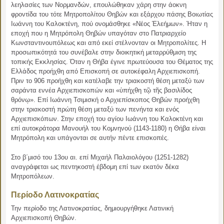
λεηλασίες των Νορμανδών, επουλώθηκαν χάρη στην άοκνη
φροντίδα του τότε Μητροπολίτου Θηβών και εξάρχου πάσης Βοιωτίας
Ιωάννη του Καλοκτένη, πού ονομάσθηκε «Νέος Ἑλεήμων». Ήταν η
εποχή που η Μητρόπολη Θηβών υπαγόταν στο Πατριαρχείο
Κωνσταντινουπόλεως και από εκεί στέλνονταν οι Μητροπολίτες. Η
προσωπικότητά του συνέβαλε στην διοικητική μεταρρύθμιση της
τοπικής Εκκλησίας. Όταν η Θήβα έγινε πρωτεύουσα του Θέματος της
Ελλάδος προήχθη από Επισκοπή σε αυτοκέφαλη Αρχιεπισκοπή.
Πριν το 906 προήχθη και κατέλαβε την τριακοστή θέση μεταξύ των
σαράντα εννέα Αρχιεπισκοπών και «ὑπήχθη τῷ τῆς βασιλίδος
θρόνῳ». Επί Ιωάννη Τσιμισκή ο Αρχιεπίσκοπος Θηβών προήχθη
στην τριακοστή πρώτη θέση μεταξύ των πενήντα και ενός
Αρχιεπισκόπων. Στην εποχή του αγίου Ιωάννη του Καλοκτένη και
επί αυτοκράτορα Μανουήλ του Κομνηνού (1143-1180) η Θήβα είναι
Μητρόπολη και υπάγονται σε αυτήν πέντε επισκοπές.
Στο β΄μισό του 13ου αι. επί Μιχαήλ Παλαιολόγου (1251-1282)
αναγράφεται ως πεντηκοστή έβδομη επί των εκατόν δέκα
Μητροπόλεων.
Περίοδο Λατινοκρατίας
Την περίοδο της Λατινοκρατίας, δημιουργήθηκε Λατινική
Αρχιεπισκοπή Θηβών.