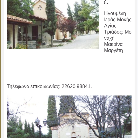
ς
Ηγουμένη
Ιεράς Μονής
Αγίας
Τριάδος: Μο
ναχή
Μακρίνα
Μαργέτη
Τηλέφωνα επικοινωνίας: 22620 98841.