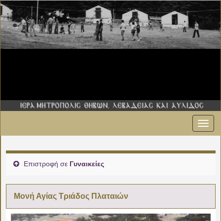
Εναλ
πλοήγ
Επιστροφή σε
Γυναικείες
Μονή Αγίας Τριάδος Πλαταιών