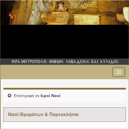
Εναλ
πλοήγ
Επιστροφή σε
Ιεροί Ναοί
Ναοί Ιδρυμάτων & Παρεκκλήσια