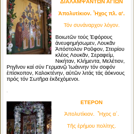
ΔΙΑΛΑΜΨΑΝΤΩΝ ΑΓΙΩΝ
Ἀπολυτίκιον. Ἦχος πλ. α’.
Τόν συνάναρχον λόγον.
Βοιωτῶν τούς Ἐφόρους
ἀνευφημήσωμεν, Λουκᾶν
Ἀπόστολον Ροῦφον, Στειρίου
κλέος Λουκᾶν, Σεραφείμ,
Νικήταν, Κλήμεντα, Μελέτιον,
Ρηγῖνον καί σύν Γερμανῷ Ἰωάννην τόν σοφόν
ἐπίσκοπον, Καλοκτένην, αὐτῶν λιτάς τάς ἀόκνους
πρός τόν Σωτῆρα ἐκδεχόμενοι.
.
ΕΤΕΡ
ON
Ἀπολυτίκιον. Ἦχος α΄.
Τῆς ἐρήμου πολίτης.