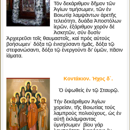
Τόν δεκάριθμον δῆμον τῶν
Ἁγίων τιμήσωμεν, τῶν ἐν
Βοιωτίᾳ λαμψάντων ἀρετῆς
τελειότητι, δυάδα Ἀποστόλων
ἱερῶν, ἐξάριθμον χορόν δέ
Ἀσκητῶν, σύν δυσίν
Ἀρχιερεῦσι τοῖς θαυμαστοῖς, καί πρός αὐτούς
βοήσωμεν˙ δόξα τῷ ἐνισχύσαντι ἡμᾶς, δόξα τῷ
στεφανώσαντι, δόξα τῷ ἐνεργούντι δι’ ὑμῶν, πᾶσιν
ἰάματα.
Κοντάκιον. Ήχος δ΄.
Ὁ ὑψωθείς ἐν τῷ Σταυρῷ.
Τήν δεκάριθμον Ἁγίων
χορείαν, τῆς Βοιωτίας τούς
λαμπρούς πολιούχους, ὡς ἐν
αὐτῇ ἐκλάμψαντας
ὑμνήσωμεν˙ βίου γάρ