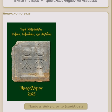
Βίντεο της Ιεράς Μητροπόλεως Θηβών και Λεβαδείας
ΗΜΕΡΟΛΟΓΙΟ 2025
Πατήστε εδώ για να το ξεφυλλίσετε