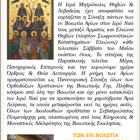
Η Ιερά Μητρόπολις Θηβών &
Λεβαδείας έχει αποφασίσει να
εορτάζεται η Σύναξη πάντων των
εν Βοιωτία Αγίων στον Ιερό Ναό
τους μεταξύ Άρματος και Ελεώνα
Θηβών (πλησίον Σωφρονιστικών
Καταστημάτων Ελεώνος) κάθε
τελευταίο Σάββατο του Μαΐου
εκάστου έτους. Το εσπέρας της
Παρασκευής τελείται Μέγας
Πανηγυρικός Εσπερινός και την κυριώνυμο ημέρα
Όρθρος & Θεία Λειτουργία. Η μνήμη των Αγίων
πραγματοποιείται ως Πανενοριακή Σύναξη όλων των
Ορθοδόξων Χριστιανών της Βοιωτικής Γης. Πλήθος
κόσμου από όλη την Βοιωτία και όχι μόνο κατακλύζει
τον Ιερό Ναό για να προσκυνήσει τα χαριτόβρυτα Άγια
Λείψανα, τα οποία μεταφέρονται εκεί τις ημέρες αυτές.
Όλων των Ακολουθιών προΐσταται ο Σεβασμιώτατος
Ποιμενάρχης μας πλαισιωμένος από τους Κληρικούς &
Μοναστικές Αδελφότητες της Βοιωτικής Εκκλησίας.
ΤΩΝ ΕΝ ΒΟΙΩΤΙΑ