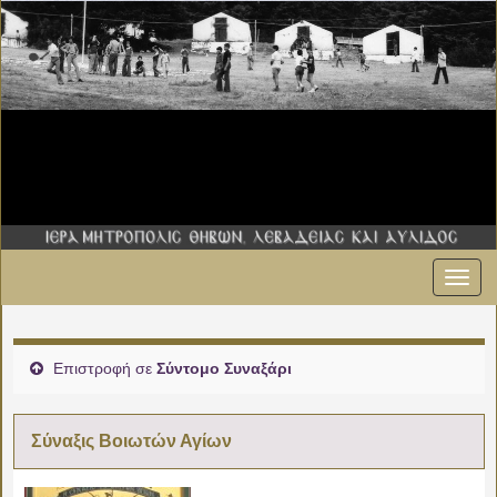
Εναλ
πλοήγ
Επιστροφή σε
Σύντομο Συναξάρι
Σύναξις Βοιωτών Αγίων