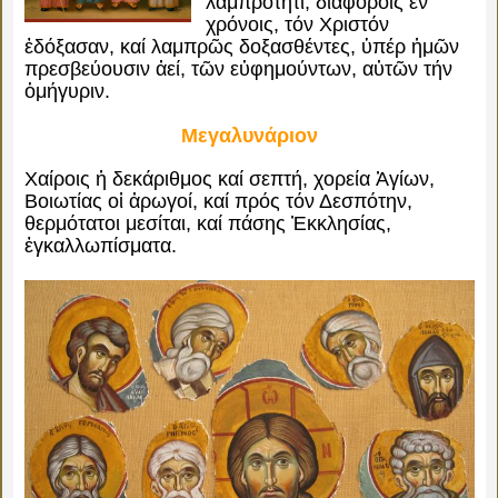
λαμπρότητι, διαφόροις ἐν
χρόνοις, τόν Χριστόν
ἐδόξασαν, καί λαμπρῶς δοξασθέντες, ὑπέρ ἡμῶν
πρεσβεύουσιν ἀεί, τῶν εὐφημούντων, αὐτῶν τήν
ὁμήγυριν.
Μεγαλυνάριον
Χαίροις ἡ δεκάριθμος καί σεπτή, χορεία Ἁγίων,
Βοιωτίας οἱ ἀρωγοί, καί πρός τόν Δεσπότην,
θερμότατοι μεσίται, καί πάσης Ἐκκλησίας,
ἐγκαλλωπίσματα.