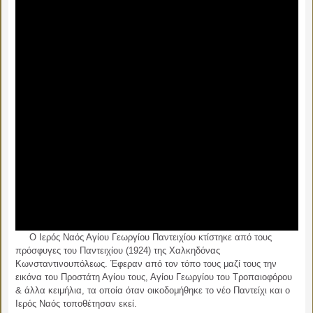
Ο Ιερός Ναός Αγίου Γεωργίου Παντειχίου κτίστηκε από τους
πρόσφυγες του Παντειχίου (1924) της Χαλκηδόνας
Κωνσταντινουπόλεως. Έφεραν από τον τόπο τους μαζί τους την
εικόνα του Προστάτη Αγίου τους, Αγίου Γεωργίου του Τροπαιοφόρου
& άλλα κειμήλια, τα οποία όταν οικοδομήθηκε το νέο Παντείχι και ο
Ιερός Ναός τοποθέτησαν εκεί.