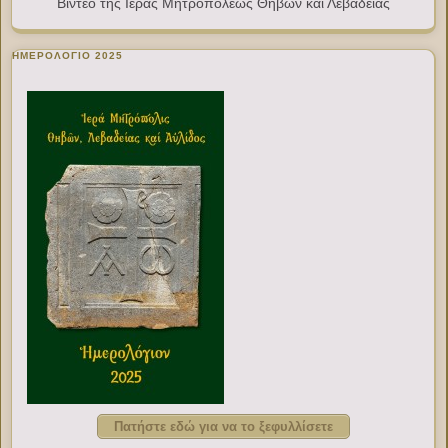
Βίντεο της Ιεράς Μητροπόλεως Θηβών και Λεβαδείας
ΗΜΕΡΟΛΟΓΙΟ 2025
Πατήστε εδώ για να το ξεφυλλίσετε