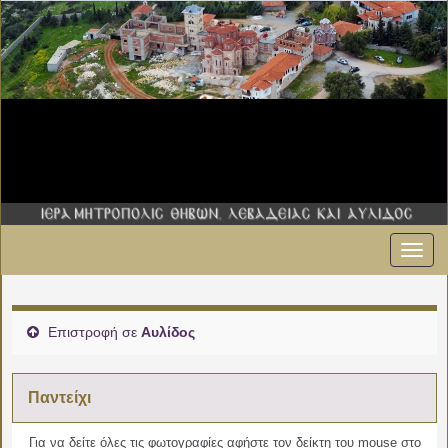
Εναλ
πλοήγ
Επιστροφή σε
Αυλίδος
Παντείχι
Για να δείτε όλες τις φωτογραφίες αφήστε τον δείκτη του mouse στο