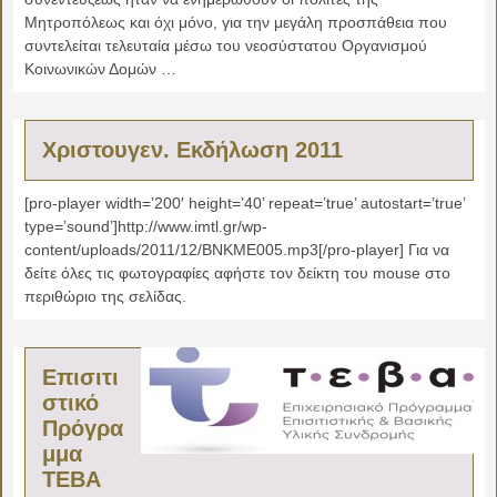
Μητροπόλεως και όχι μόνο, για την μεγάλη προσπάθεια που
συντελείται τελευταία μέσω του νεοσύστατου Οργανισμού
Κοινωνικών Δομών …
Χριστουγεν. Εκδήλωση 2011
[pro-player width=’200′ height=’40’ repeat=’true’ autostart=’true’
type=’sound’]http://www.imtl.gr/wp-
content/uploads/2011/12/BNKME005.mp3[/pro-player] Για να
δείτε όλες τις φωτογραφίες αφήστε τον δείκτη του mouse στο
περιθώριο της σελίδας.
Επισιτι
στικό
Πρόγρα
μμα
ΤΕΒΑ