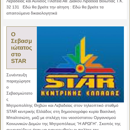
Λεβαδείας και Αυλίδος Πλατεία Αθ. Διάκου Λιβαδειά Βοιωτίας Τ.Κ.
32 131 Εδώ θα βρείτε την αίτηση : Εδώ θα βρείτε τα
απαιτούμενα δικαιολογητικά
Ο
Σεβασμ
ιώτατος
στο
STAR
Συνέντευξη
παραχώρησε
ο
Σεβασμιώτατο
ς
Μητροπολίτης Θηβών και Λεβαδείας στον τηλεοπτικό σταθμό
STAR κεντρικής Ελλάδος στη δημοσιογράφο κυρία Βασιλική
Μπαλτσιώτη, μαζί με στελέχη του νεοσύστατου Οργανισμού
Κοινωνικών Δομών της Μητροπόλεως “Η ΑΡΩΓΗ”. Σκοπός της
συνεντεύξεως ήταν να ενημερωθούν οι πολίτες της