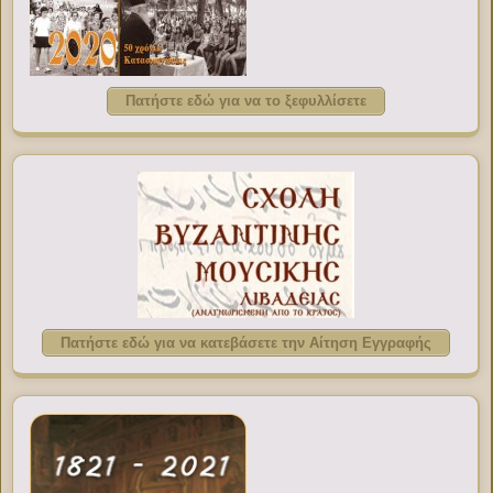
Πατήστε εδώ για να το ξεφυλλίσετε
Πατήστε εδώ για να κατεβάσετε την Αίτηση Εγγραφής