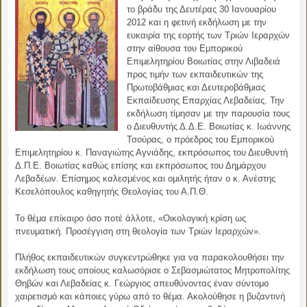
το βράδυ της Δευτέρας 30 Ιανουαρίου
2012 και η φετινή εκδήλωση με την
ευκαιρία της εορτής των Τριών Ιεραρχών
στην αίθουσα του Εμπορικού
Επιμελητηρίου Βοιωτίας στην Λιβαδειά
προς τιμήν των εκπαιδευτικών της
Πρωτοβάθμιας και Δευτεροβάθμιας
Εκπαίδευσης Επαρχίας Λεβαδείας. Την
εκδήλωση τίμησαν με την παρουσία τους
ο Διευθυντής Δ.Δ.Ε. Βοιωτίας κ. Ιωάννης
Τσούρας, ο πρόεδρος του Εμπορικού
Επιμελητηρίου κ. Παναγιώτης Αγνιάδης, εκπρόσωπος του Διευθυντή
Δ.Π.Ε. Βοιωτίας καθώς επίσης και εκπρόσωπος του Δημάρχου
Λεβαδέων. Επίσημος καλεσμένος και ομιλητής ήταν ο κ. Ανέστης
Κεσελόπουλος καθηγητής Θεολογίας του Α.Π.Θ.
Το θέμα επίκαιρο όσο ποτέ άλλοτε, «Οικολογική κρίση ως
πνευματική. Προσέγγιση στη θεολογία των Τριών Ιεραρχών».
Πλήθος εκπαιδευτικών συγκεντρώθηκε για να παρακολουθήσει την
εκδήλωση τους οποίους καλωσόρισε ο Σεβασμιώτατος Μητροπολίτης
Θηβών και Λεβαδείας κ. Γεώργιος απευθύνοντας έναν σύντομο
χαιρετισμό και κάποιες γύρω από το θέμα. Ακολούθησε η βυζαντινή