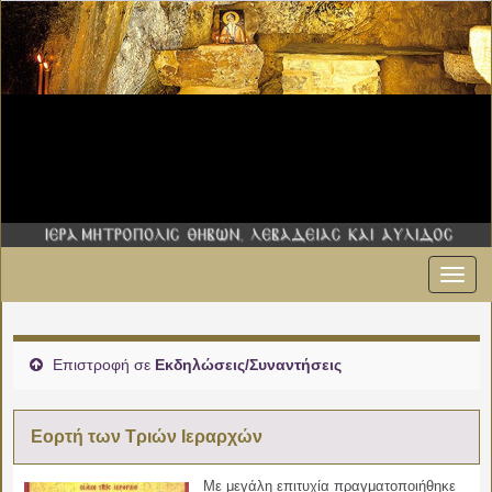
Εναλ
πλοήγ
Επιστροφή σε
Εκδηλώσεις/Συναντήσεις
Εορτή των Τριών Ιεραρχών
Με μεγάλη επιτυχία πραγματοποιήθηκε