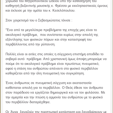
χορωδία του Μητροπολιτικού Ωδείου υπό την καθοδήγηση του
καθηγητή βυζαντινής μουσικής κ. Φρέσσα με εκκλησιαστικούς ύμνους
και έκλεισε με την ομιλία του κ. Κεσελόπουλου.
Στον χαιρετισμό του ο Σεβασμιώτατος τόνισε :
“Ένα από τα μεγαλύτερα προβλήματα της εποχής μας είναι το
οικολογικό πρόβλημα, που συνίσταται κυρίως στην απειλή της
εξάντλησης των φυσικών πόρων και στην καταστροφή του
περιβάλλοντος από την ρύπανση.
Πολλές είναι οι αιτίες στις οποίες η σύγχρονη επιστήμη αποδίδει το
σοβαρό αυτό πρόβλημα. Από χριστιανική όμως άποψη μπορούμε να
πούμε ότι το οικολογικό πρόβλημα είναι πρωτίστως πνευματικό,
αφού η στάση του ανθρώπου απέναντι στο φυσικό περιβάλλον
καθορίζεται από την όλη πνευματική του συγκρότηση.
Ένας άνθρωπος σε πνευματική σύγχυση και ακαταστασία
καθίσταται απειλή για το περιβάλλον. Ο Θεός έθεσε τον άνθρωπο
στον παράδεισο να εργάζεται δημιουργικά και να τον φυλάσσει. Με
την αμαρτία και την πτώση η αρμονία του ανθρώπου με το φυσικό
του περιβάλλον διαταράχθηκε.
Οι Άγιοι ξαναζούν την προπτωτική κατάσταση και ξαναβρίσκουν με