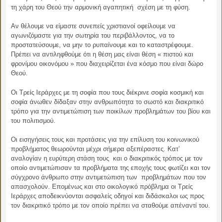
τη χάρη του Θεού την αρμονική αγαπητική σχέση με τη φύση.
Αν θέλουμε να είμαστε συνεπείς χριστιανοί οφείλουμε να
αγωνιζόμαστε για την σωτηρία του περιβάλλοντος, να το
προστατεύσουμε, να μην το ρυπαίνουμε και το καταστρέφουμε.
Πρέπει να αντιληφθούμε ότι η θέση μας είναι θέση « πιστού και
φρονίμου οικονόμου » που διαχειρίζεται ένα κόσμο που είναι δώρο
Θεού.
Οι Τρείς Ιεράρχες με τη σοφία που τους διέκρινε σοφία κοσμική και
σοφία άνωθεν δίδαξαν στην ανθρωπότητα το σωστό και διακριτικό
τρόπο για την αντιμετώπιση των ποικίλων προβλημάτων του βίου και
του πολιτισμού.
Οι εισηγήσεις τους και προτάσεις για την επίλυση του κοινωνικού
προβλήματος θεωρούνται μέχρι σήμερα αξεπέραστες. Kατ’
αναλογίαν η ευρύτερη στάση τους και ο διακριτικός τρόπος με τον
οποίο αντιμετώπισαν τα προβλήματα της εποχής τους φωτίζει και τον
σύγχρονο άνθρωπο στην αντιμετώπιση των προβλημάτων που τον
απασχολούν. Επομένως και στο οικολογικό πρόβλημα οι Τρείς
Ιεράρχες αποδεικνύονται ασφαλείς οδηγοί και διδάσκαλοι ως προς
τον διακριτικό τρόπο με τον οποίο πρέπει να σταθούμε απέναντί του.