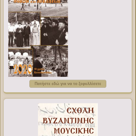
Πατήστε εδώ για να το ξεφυλλίσετε