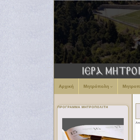
Αρχική
Μητρόπολη
Μητροπ
ΠΡΌΓΡΑΜΜΑ ΜΗΤΡΟΠΟΛΊΤΗ
Α