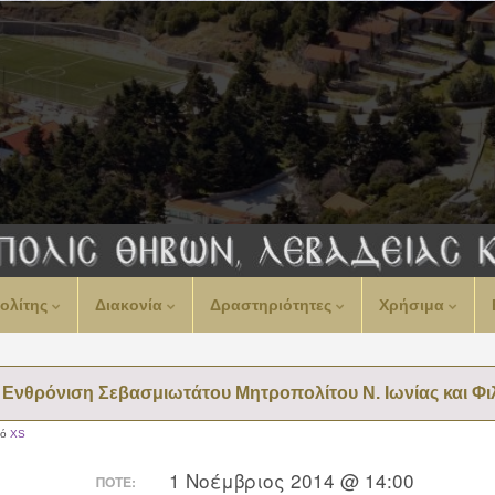
ολίτης
Διακονία
Δραστηριότητες
Χρήσιμα
Ενθρόνιση Σεβασμιωτάτου Μητροπολίτου Ν. Ιωνίας και Φι
πό
XS
1 Νοέμβριος 2014 @ 14:00
ΠΌΤΕ: