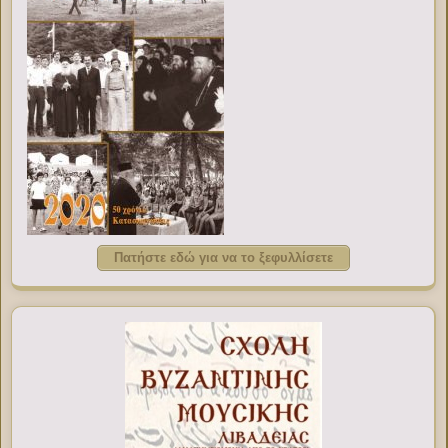
Πατήστε εδώ για να το ξεφυλλίσετε