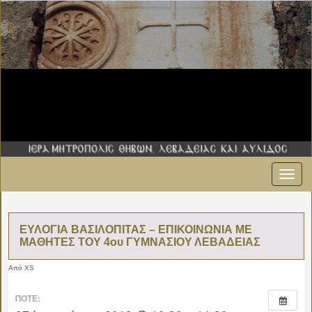
Εναλ
πλοήγ
ΕΥΛΟΓΙΑ ΒΑΣΙΛΟΠΙΤΑΣ – ΕΠΙΚΟΙΝΩΝΙΑ ΜΕ
ΜΑΘΗΤΕΣ ΤΟΥ 4ου ΓΥΜΝΑΣΙΟΥ ΛΕΒΑΔΕΙΑΣ
Από
XS
ΠΌΤΕ: