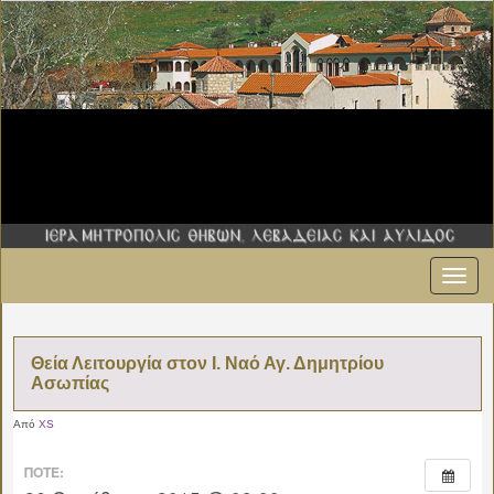
Εναλ
πλοήγ
Θεία Λειτουργία στον Ι. Ναό Αγ. Δημητρίου
Ασωπίας
Από
XS
ΠΌΤΕ: