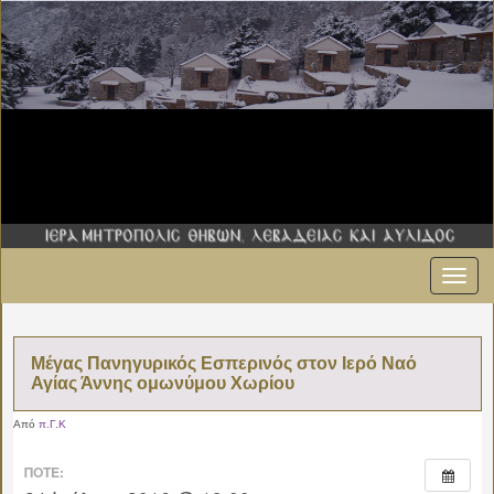
Εναλ
πλοήγ
Μέγας Πανηγυρικός Εσπερινός στον Ιερό Ναό
Αγίας Άννης ομωνύμου Χωρίου
Από
π.Γ.Κ
ΠΌΤΕ: