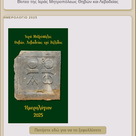
Βίντεο της Ιεράς Μητροπόλεως Θηβών και Λεβαδείας
ΗΜΕΡΟΛΟΓΙΟ 2025
Πατήστε εδώ για να το ξεφυλλίσετε