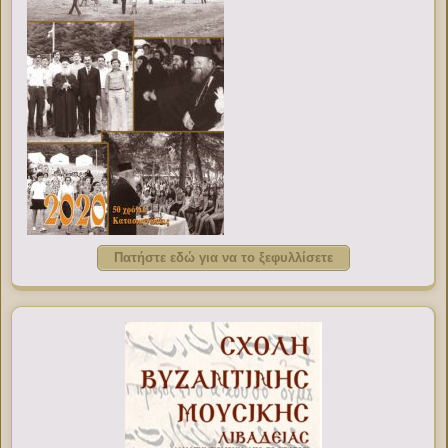
Πατήστε εδώ για να το ξεφυλλίσετε