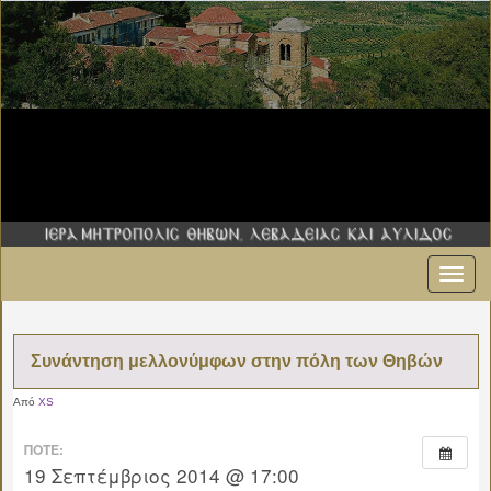
Εναλ
πλοήγ
Συνάντηση μελλονύμφων στην πόλη των Θηβών
Από
XS
ΠΌΤΕ:
19 Σεπτέμβριος 2014 @ 17:00