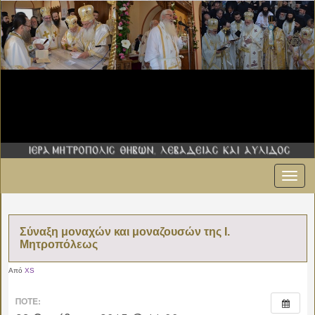
Εναλ
πλοήγ
Σύναξη μοναχών και μοναζουσών της Ι.
Μητροπόλεως
Από
XS
ΠΌΤΕ: