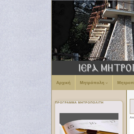
Αρχική
Μητρόπολη
Μητροπ
ΠΡΌΓΡΑΜΜΑ ΜΗΤΡΟΠΟΛΊΤΗ
Α