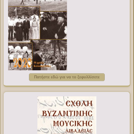
Πατήστε εδώ για να το ξεφυλλίσετε