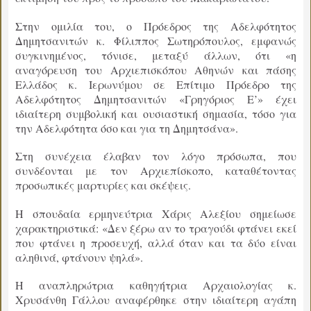
Στην ομιλία του, ο Πρόεδρος της Αδελφότητος
Δημητσανιτών κ. Φίλιππος Σωτηρόπουλος, εμφανώς
συγκινημένος, τόνισε, μεταξύ άλλων, ότι «η
αναγόρευση του Αρχιεπισκόπου Αθηνών και πάσης
Ελλάδος κ. Ιερωνύμου σε Επίτιμο Πρόεδρο της
Αδελφότητος Δημητσανιτών «Γρηγόριος Ε’» έχει
ιδιαίτερη συμβολική και ουσιαστική σημασία, τόσο για
την Αδελφότητα όσο και για τη Δημητσάνα».
Στη συνέχεια έλαβαν τον λόγο πρόσωπα, που
συνδέονται με τον Αρχιεπίσκοπο, καταθέτοντας
προσωπικές μαρτυρίες και σκέψεις.
Η σπουδαία ερμηνεύτρια Χάρις Αλεξίου σημείωσε
χαρακτηριστικά: «Δεν ξέρω αν το τραγούδι φτάνει εκεί
που φτάνει η προσευχή, αλλά όταν και τα δύο είναι
αληθινά, φτάνουν ψηλά».
Η αναπληρώτρια καθηγήτρια Αρχαιολογίας κ.
Χρυσάνθη Γάλλου αναφέρθηκε στην ιδιαίτερη αγάπη