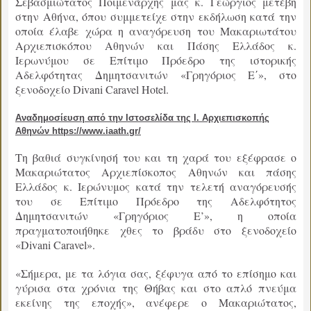
Σεβασμιώτατος Ποιμενάρχης μας κ. Γεώργιος μετέβη
στην Αθήνα, όπου συμμετείχε στην εκδήλωση κατά την
οποία έλαβε χώρα η αναγόρευση του Μακαριωτάτου
Αρχιεπισκόπου Αθηνών και Πάσης Ελλάδος κ.
Ιερωνύμου σε Επίτιμο Πρόεδρο της ιστορικής
Αδελφότητας Δημητσανιτών «Γρηγόριος Ε΄», στο
ξενοδοχείο Divani Caravel Hotel.
Αναδημοσίευση από την Ιστοσελίδα της Ι. Αρχιεπισκοπής
Αθηνών https://www.iaath.gr/
Τη βαθιά συγκίνησή του και τη χαρά του εξέφρασε ο
Μακαριώτατος Αρχιεπίσκοπος Αθηνών και πάσης
Ελλάδος κ. Ιερώνυμος κατά την τελετή αναγόρευσής
του σε Επίτιμο Πρόεδρο της Αδελφότητος
Δημητσανιτών «Γρηγόριος Ε’», η οποία
πραγματοποιήθηκε χθες το βράδυ στο ξενοδοχείο
«Divani Caravel».
«Σήμερα, με τα λόγια σας, ξέφυγα από το επίσημο και
γύρισα στα χρόνια της Θήβας και στο απλό πνεύμα
εκείνης της εποχής», ανέφερε ο Μακαριώτατος,