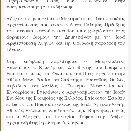
ευχαριστώντας όλους όσοι συνέβαλαν στην
πραγματοποίηση της εκδήλωσης.
Αξίζει να σημειωθεί ότι ο Μακαριώτατος είναι ο πρώτος
Αρχιεπίσκοπος που αναγορεύεται Επίτιμος Πρόεδρος
του ιστορικού αυτού σωματείου, επισφραγίζοντας τους
άρρηκτους δεσμούς της Δημητσάνας με την Ιερά
Αρχιεπισκοπή Αθηνών και την Ορθόδοξη παράδοση του
Γένους.
Στην εκδήλωση παρέστησαν οι Μητροπολίτες
Λαοδικείας κ. Θεοδώρητος, Διευθυντής του Γραφείου
Εκπροσωπήσεως του Οικουμενικού Πατριαρχείου στην
Αθήνα, Μονεμβασίας και Σπάρτης κ. Ευστάθιος, Θηβών,
Λεβαδείας και Αυλίδος κ. Γεώργιος, Μαντινείας και
Κυνουρίας κ. Επιφάνιος, ο Αρχιγραμματέας της Ιεράς
Συνόδου της Εκκλησίας της Ελλάδος, Επίσκοπος Σκιάθου
κ. Ιωάννης, ο Πρωτοσύγκελλος της Ιεράς Αρχιεπισκοπής
Αθηνών, Επίσκοπος Χριστουπόλεως κ. Βαρνάβας, καθώς
και ο Έξαρχος του Παναγίου Τάφου στην Αθήνα,
Αρχιμανδρίτης Ιερώνυμος Δελίογλου.