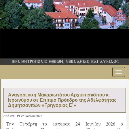
Εναλ
πλοήγ
Aναγόρευση Μακαριωτάτου Αρχιεπισκόπου κ.
Ιερωνύμου σε Επίτιμο Πρόεδρο της Αδελφότητας
Δημητσανιτών «Γρηγόριος Ε΄»
Από
imtl
25 Ιουνίου 2026
Την Τετάρτη το εσπέρας 24 Ιουνίου 2026 ο