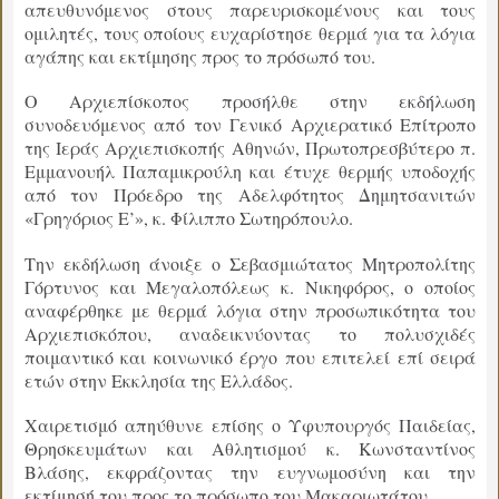
απευθυνόμενος στους παρευρισκομένους και τους
ομιλητές, τους οποίους ευχαρίστησε θερμά για τα λόγια
αγάπης και εκτίμησης προς το πρόσωπό του.
Ο Αρχιεπίσκοπος προσήλθε στην εκδήλωση
συνοδευόμενος από τον Γενικό Αρχιερατικό Επίτροπο
της Ιεράς Αρχιεπισκοπής Αθηνών, Πρωτοπρεσβύτερο π.
Εμμανουήλ Παπαμικρούλη και έτυχε θερμής υποδοχής
από τον Πρόεδρο της Αδελφότητος Δημητσανιτών
«Γρηγόριος Ε’», κ. Φίλιππο Σωτηρόπουλο.
Την εκδήλωση άνοιξε ο Σεβασμιώτατος Μητροπολίτης
Γόρτυνος και Μεγαλοπόλεως κ. Νικηφόρος, ο οποίος
αναφέρθηκε με θερμά λόγια στην προσωπικότητα του
Αρχιεπισκόπου, αναδεικνύοντας το πολυσχιδές
ποιμαντικό και κοινωνικό έργο που επιτελεί επί σειρά
ετών στην Εκκλησία της Ελλάδος.
Χαιρετισμό απηύθυνε επίσης ο Υφυπουργός Παιδείας,
Θρησκευμάτων και Αθλητισμού κ. Κωνσταντίνος
Βλάσης, εκφράζοντας την ευγνωμοσύνη και την
εκτίμησή του προς το πρόσωπο του Μακαριωτάτου.