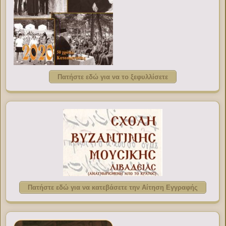
Πατήστε εδώ για να το ξεφυλλίσετε
Πατήστε εδώ για να κατεβάσετε την Αίτηση Εγγραφής