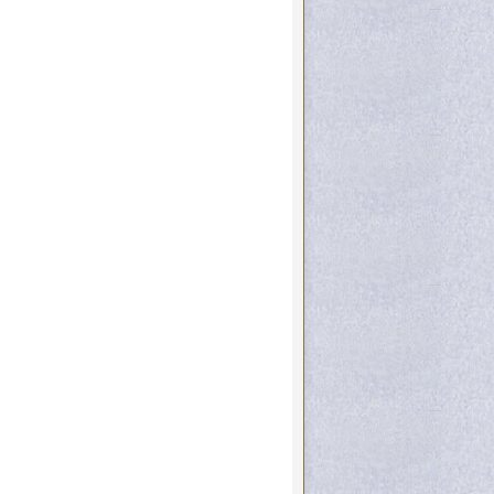
ιξη και ουσιαστική αλληλεγγύη
 μόνο κοντά σε Εκείνον που
ήκαμε τούτη την ώρα στην
ς ζωής από τη δική Του αγάπη
λευτείτε με την καλή έννοια την
αυξάνοντας τις γνώσεις και
ης που σας προσφέρει σήμερα η
ά σας που τώρα αναπτύσσεται,
 τον χρόνο σας χωρίς όφελος.
ορρόφηση δεν μας βοηθά , αλλά
 τις μέλισσες πού είναι πολύ
σπουδαίου προϊόντος τους όπως
ς ο φωτισμένος παιδαγωγός
ονείς σας, πού με τους κόπους
ικές καί γενικά τις υλικές
τεροι από εμάς τους
ή χρονιά υγεία, δύναμη, πρόοδο