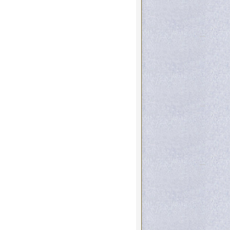
ρόθυμοι σας συνοδεύουν στην
τός δεν έγκειται μόνο στην
και καλλιέργεια κάθε αρετής
υ Μενέξενος τονίζει ότι:
ἄλλης ἀρετῆς , πανουργία, οὐ
ινης ιστορίας ,μας το
της «ΑΡΕΤΗΣ» που είναι
αίνει τη συμπεριφορά μας και την
ς πλέον οικονομικής κρίσεως
κή και ποικιλόμορφη, με
α, αλλά χρειάζεται
 γνησιότητα στις διαπροσωπικές