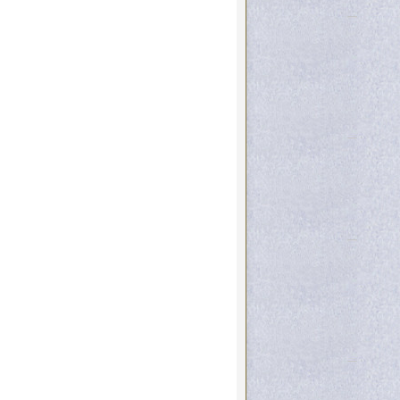
εριφερείας
ου θεϊκού φωτισμού η
 της καλλιέργειας.
εκπαιδευτικού της
α να μπορέσετε να ανεβείτε
μπειρίας.