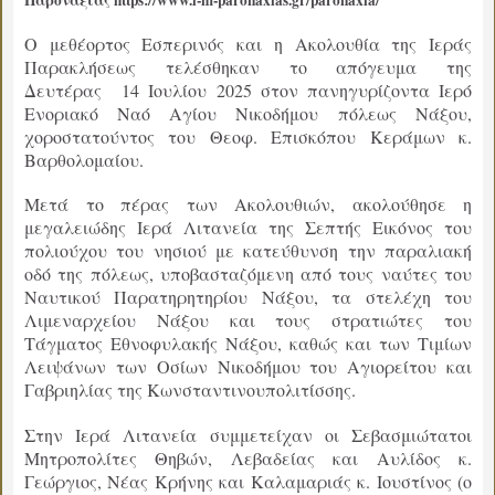
Παροναξίας https://www.i-m-paronaxias.gr/paronaxia/
Ο μεθέορτος Εσπερινός και η Ακολουθία της Ιεράς
Παρακλήσεως τελέσθηκαν το απόγευμα της
Δευτέρας 14 Ιουλίου 2025 στον πανηγυρίζοντα Ιερό
Ενοριακό Ναό Αγίου Νικοδήμου πόλεως Νάξου,
χοροστατούντος του Θεοφ. Επισκόπου Κεράμων κ.
Βαρθολομαίου.
Μετά το πέρας των Ακολουθιών, ακολούθησε η
μεγαλειώδης Ιερά Λιτανεία της Σεπτής Εικόνος του
πολιούχου του νησιού με κατεύθυνση την παραλιακή
οδό της πόλεως, υποβασταζόμενη από τους ναύτες του
Ναυτικού Παρατηρητηρίου Νάξου, τα στελέχη του
Λιμεναρχείου Νάξου και τους στρατιώτες του
Τάγματος Εθνοφυλακής Νάξου, καθώς και των Τιμίων
Λειψάνων των Οσίων Νικοδήμου του Αγιορείτου και
Γαβριηλίας της Κωνσταντινουπολιτίσσης.
Στην Ιερά Λιτανεία συμμετείχαν οι Σεβασμιώτατοι
Μητροπολίτες Θηβών, Λεβαδείας και Αυλίδος κ.
Γεώργιος, Νέας Κρήνης και Καλαμαριάς κ. Ιουστίνος (ο