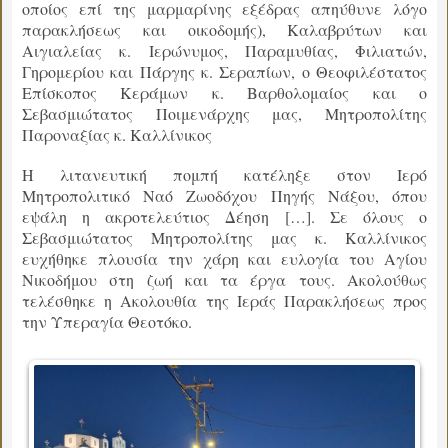
οποίος επί της μαρμαρίνης εξέδρας απηύθυνε λόγο
παρακλήσεως και οικοδομής), Καλαβρύτων και
Αιγιαλείας κ. Ιερώνυμος, Παραμυθίας, Φιλιατών,
Γηρομερίου και Πάργης κ. Σεραπίων, ο Θεοφιλέστατος
Επίσκοπος Κεράμων κ. Βαρθολομαίος και ο
Σεβασμιώτατος Ποιμενάρχης μας, Μητροπολίτης
Παροναξίας κ. Καλλίνικος
Η λιτανευτική πομπή κατέληξε στον Ιερό
Μητροπολιτικό Ναό Ζωοδόχου Πηγής Νάξου, όπου
εψάλη η ακροτελεύτιος Δέηση […]. Σε όλους ο
Σεβασμιώτατος Μητροπολίτης μας κ. Καλλίνικος
ευχήθηκε πλουσία την χάρη και ευλογία του Αγίου
Νικοδήμου στη ζωή και τα έργα τους. Ακολούθως
τελέσθηκε η Ακολουθία της Ιεράς Παρακλήσεως προς
την Υπεραγία Θεοτόκο.