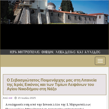
Εναλ
πλοήγ
Ο Σεβασμιώτατος Ποιμενάρχης μας στη Λιτανεία
της Ιεράς Εικόνος και των Τιμίων Λειψάνων του
Αγίου Νικοδήμου στη Νάξο
Από
imtl
15 Ιουλίου 2025
Αναδημοσίευση από την Ιστοσελίδα της Ι. Μητροπόλεως