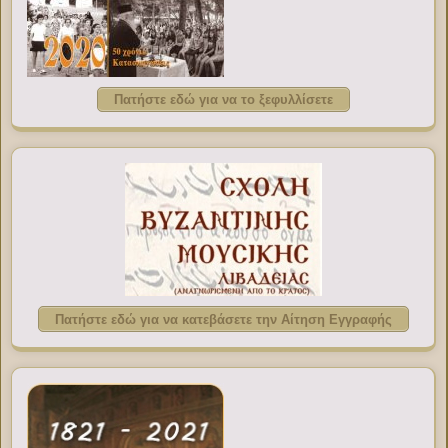
Πατήστε εδώ για να το ξεφυλλίσετε
Πατήστε εδώ για να κατεβάσετε την Αίτηση Εγγραφής