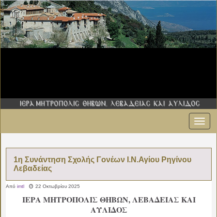
Εναλ
πλοήγ
1η Συνάντηση Σχολής Γονέων Ι.Ν.Αγίου Ρηγίνου
Λεβαδείας
Από
imtl
22 Οκτωβρίου 2025
ΙΕΡΑ ΜΗΤΡΟΠΟΛΙΣ ΘΗΒΩΝ, ΛΕΒΑΔΕΙΑΣ ΚΑΙ
ΑΥΛΙΔΟΣ