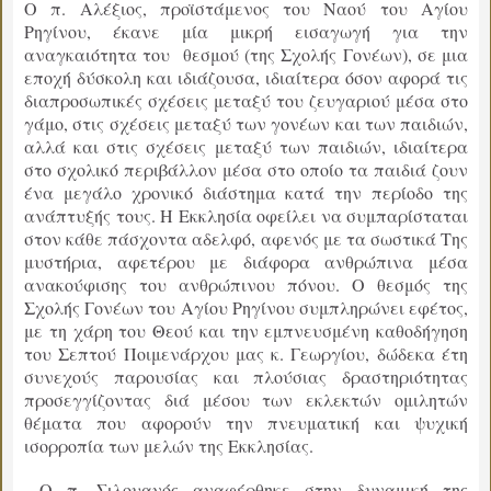
Ο π. Αλέξιος, προϊστάμενος του Ναού του Αγίου
Ρηγίνου, έκανε μία μικρή εισαγωγή για την
αναγκαιότητα του θεσμού (της Σχολής Γονέων), σε μια
εποχή δύσκολη και ιδιάζουσα, ιδιαίτερα όσον αφορά τις
διαπροσωπικές σχέσεις μεταξύ του ζευγαριού μέσα στο
γάμο, στις σχέσεις μεταξύ των γονέων και των παιδιών,
αλλά και στις σχέσεις μεταξύ των παιδιών, ιδιαίτερα
στο σχολικό περιβάλλον μέσα στο οποίο τα παιδιά ζουν
ένα μεγάλο χρονικό διάστημα κατά την περίοδο της
ανάπτυξής τους. Η Εκκλησία οφείλει να συμπαρίσταται
στον κάθε πάσχοντα αδελφό, αφενός με τα σωστικά Της
μυστήρια, αφετέρου με διάφορα ανθρώπινα μέσα
ανακούφισης του ανθρώπινου πόνου. Ο θεσμός της
Σχολής Γονέων του Αγίου Ρηγίνου συμπληρώνει εφέτος,
με τη χάρη του Θεού και την εμπνευσμένη καθοδήγηση
του Σεπτού Ποιμενάρχου μας κ. Γεωργίου, δώδεκα έτη
συνεχούς παρουσίας και πλούσιας δραστηριότητας
προσεγγίζοντας διά μέσου των εκλεκτών ομιλητών
θέματα που αφορούν την πνευματική και ψυχική
ισορροπία των μελών της Εκκλησίας.
Ο π. Σιλουανός αναφέρθηκε στην δυναμική της