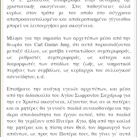
χριστιανικής οικογένειας. Στις παθογένειες αλλά
κυρίως στον τρόπο με τον οποίο στο σύγχρονο
αποπροσανατολισμένο και αποϊεροποιημένο γίγνεσθαι
μπορεί να λειτουργήσει μια οικογένεια.
Μίλησε για την σημασία των αρχετύπων μέσα από την
θεωρία του Carl Gustav Jung, ότι αυτά παρουσιάζονται
μεταξύ άλλων, ως μοτίβα ενστικτώδους συμπεριφοράς,
ως ρυθμιστές συμπεριφοράς, ως κάτοχοι και
διαμορφωτές των σταδίων της ζωής, ως νοηματικοί
πυρήνες των συμβόλων, ως κυρίαρχοι του συλλογικού
ασυνείδητου, κ.ά.
Επισήμανε την ανάγκη υγειών αρχετύπων, και μέσα
από την διδασκαλία του Αγίου Σωφρονίου Σαχάρωφ για
την εν Χριστώ οικογένεια, λέγοντας πως αν οι πατέρες
και οι μητέρες θα γεννούν παιδιά συναισθανόμενοι την
άκρα σπουδαιότητα του έργου αυτού, τότε τα παιδιά
τους θα γεμίζουν από Πνεύμα Άγιο, ήδη από την κοιλιά
της μητέρας και η πίστη στον Θεό, τον δημιουργό των
απάντων, ως προς τον Πατέρα τους, θα γίνει γι΄ αυτά