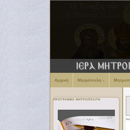
Αρχική
Μητρόπολη
Μητροπ
ΠΡΌΓΡΑΜΜΑ ΜΗΤΡΟΠΟΛΊΤΗ
Α