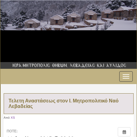
Εναλ
πλοήγ
Τελετη Αναστάσεως στον Ι. Μητροπολιτικό Ναό
Λεβαδείας
Από
XS
ΠΌΤΕ: